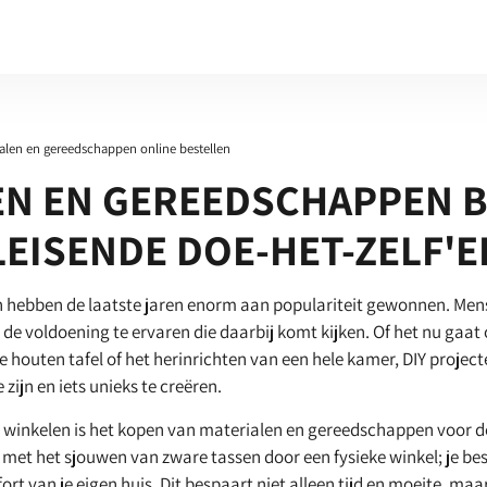
alen en gereedschappen online bestellen
EN EN GEREEDSCHAPPEN 
EISENDE DOE-HET-ZELF'E
en hebben de laatste jaren enorm aan populariteit gewonnen. Men
n de voldoening te ervaren die daarbij komt kijken. Of het nu gaa
 houten tafel of het herinrichten van een hele kamer, DIY project
zijn en iets unieks te creëren.
 winkelen is het kopen van materialen en gereedschappen voor d
met het sjouwen van zware tassen door een fysieke winkel; je bes
rt van je eigen huis. Dit bespaart niet alleen tijd en moeite, maar