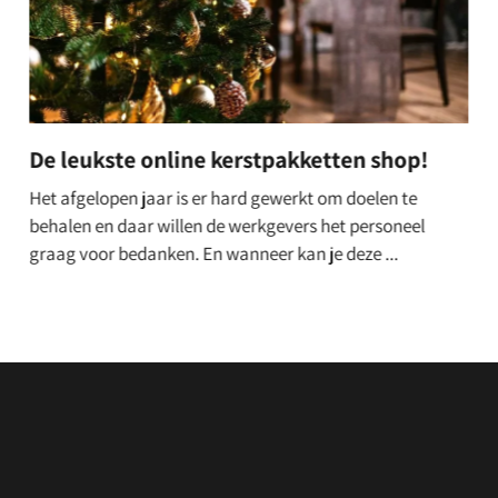
Hypotheekadvies vragen en vergelijken
Een van de grootste dromen van mensen is om een eigen
woning te hebben waarin ze met hun gezin kunnen leven.
Meestal is een woning te duur om uit ...