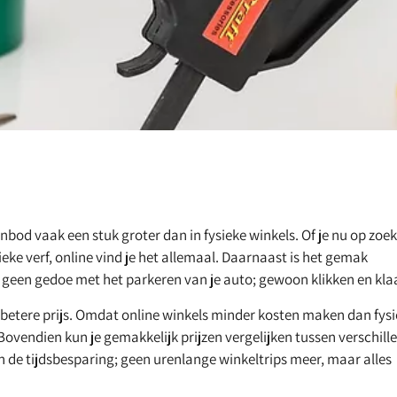
anbod vaak een stuk groter dan in fysieke winkels. Of je nu op zoek
ke verf, online vind je het allemaal. Daarnaast is het gemak
a, geen gedoe met het parkeren van je auto; gewoon klikken en kla
k betere prijs. Omdat online winkels minder kosten maken dan fys
vendien kun je gemakkelijk prijzen vergelijken tussen verschill
eten de tijdsbesparing; geen urenlange winkeltrips meer, maar alles