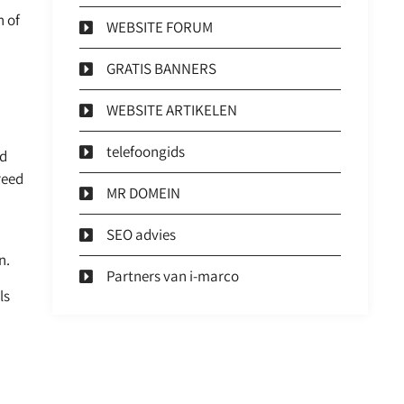
n of
WEBSITE FORUM
GRATIS BANNERS
WEBSITE ARTIKELEN
telefoongids
ld
reed
MR DOMEIN
SEO advies
n.
Partners van i-marco
ls