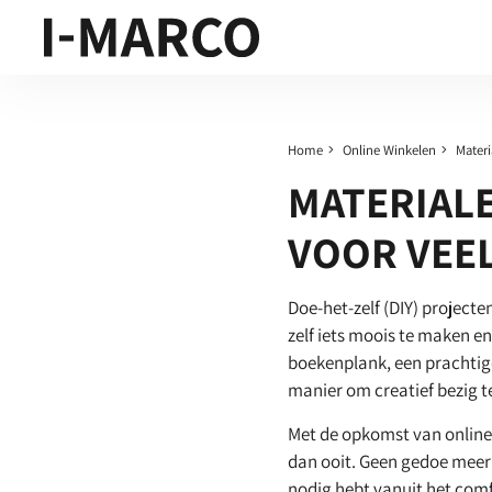
Home
Online Winkelen
Materi
MATERIAL
VOOR VEEL
Doe-het-zelf (DIY) project
zelf iets moois te maken e
boekenplank, een prachtige
manier om creatief bezig te 
Met de opkomst van online
dan ooit. Geen gedoe meer 
nodig hebt vanuit het comfo