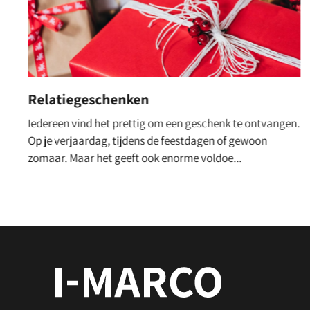
De leukste online kerstpakketten shop!
Het afgelopen jaar is er hard gewerkt om doelen te
behalen en daar willen de werkgevers het personeel
graag voor bedanken. En wanneer kan je deze ...